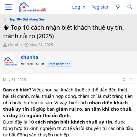
Log in
Register
Top 10+ Bất Động Sản
🧠 Top 10 cách nhận biết khách thuê uy tín,
tránh rủi ro (2025)
T
S
chunha
May 31, 2025
h
t
r
a
chunha
e
r
Administrator
Staff member
a
t
d
d
s
a
May 31, 2025
#1
t
t
a
e
Bạn có biết?
Việc chọn sai khách thuê có thể dẫn đến thiệt
r
hại tài chính, mâu thuẫn hợp đồng, thậm chí là mất trắng tiền
t
nhà hoặc hư hại tài sản. Vì vậy, biết cách
nhận diện khách
e
thuê uy tín
sẽ giúp bạn
giảm rủi ro
,
an tâm khi cho thuê
,
r
và
duy trì nguồn thu ổn định
.
Dưới đây là
10 cách nhận biết khách thuê uy tín
, được
tổng hợp từ kinh nghiệm thực tế và lời khuyên từ các nhà đầu
tư bất động sản chuyên nghiệp.