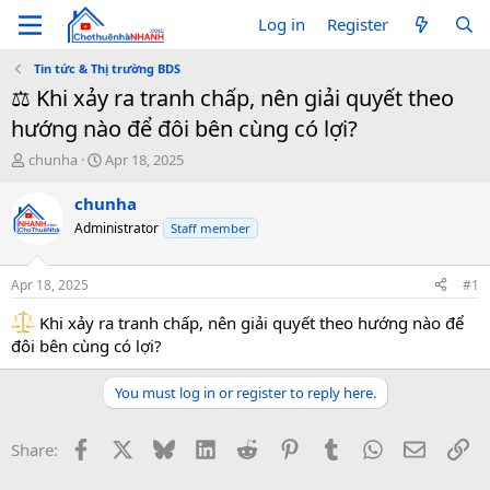
Log in
Register
Tin tức & Thị trường BDS
⚖️ Khi xảy ra tranh chấp, nên giải quyết theo
hướng nào để đôi bên cùng có lợi?
T
S
chunha
Apr 18, 2025
h
t
r
a
chunha
e
r
Administrator
Staff member
a
t
d
d
s
a
Apr 18, 2025
#1
t
t
a
e
Khi xảy ra tranh chấp, nên giải quyết theo hướng nào để
r
đôi bên cùng có lợi?
t
e
You must log in or register to reply here.
r
Facebook
X
Bluesky
LinkedIn
Reddit
Pinterest
Tumblr
WhatsApp
Email
Li
Share: