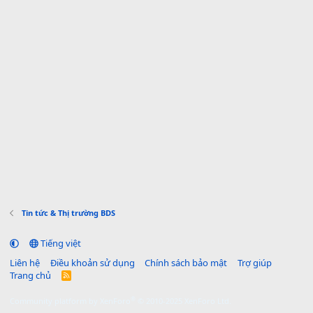
Tin tức & Thị trường BDS
Tiếng việt
Liên hệ
Điều khoản sử dụng
Chính sách bảo mật
Trợ giúp
Trang chủ
R
S
S
®
Community platform by XenForo
© 2010-2025 XenForo Ltd.