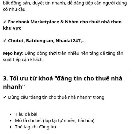
bất động sản, duyệt tin nhanh, dễ dàng tiếp cận người dùng
có nhu cầu.
✔
Facebook Marketplace & Nhóm cho thuê nhà theo
khu vực
✔
Chotot, Batdongsan, Nhadat247,...
Mẹo hay:
Đăng đồng thời trên nhiều nền tảng để tăng tần
suất tiếp cận khách.
3. Tối ưu từ khoá "đăng tin cho thuê nhà
nhanh"​
✔ Dùng câu "đăng tin cho thuê nhà nhanh" trong:
Tiêu đề bài
Mô tả chi tiết (lặp lại tự nhiên, hài hòa)
Thẻ tag khi đăng tin