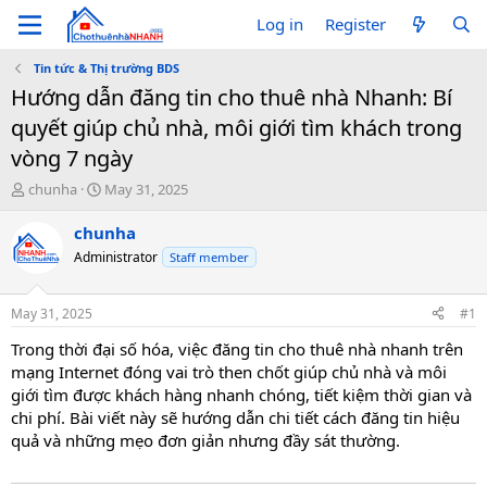
Log in
Register
Tin tức & Thị trường BDS
Hướng dẫn đăng tin cho thuê nhà Nhanh: Bí
quyết giúp chủ nhà, môi giới tìm khách trong
vòng 7 ngày
T
S
chunha
May 31, 2025
h
t
r
a
chunha
e
r
Administrator
Staff member
a
t
d
d
s
a
May 31, 2025
#1
t
t
a
e
Trong thời đại số hóa, việc đăng tin cho thuê nhà nhanh trên
r
mạng Internet đóng vai trò then chốt giúp chủ nhà và môi
t
giới tìm được khách hàng nhanh chóng, tiết kiệm thời gian và
e
chi phí. Bài viết này sẽ hướng dẫn chi tiết cách đăng tin hiệu
r
quả và những mẹo đơn giản nhưng đầy sát thường.