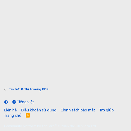
Tin tức & Thị trường BDS
Tiếng việt
Liên hệ
Điều khoản sử dụng
Chính sách bảo mật
Trợ giúp
Trang chủ
R
S
S
®
Community platform by XenForo
© 2010-2025 XenForo Ltd.