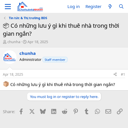
Log in
Register
Tin tức & Thị trường BDS
📦 Có những lưu ý gì khi thuê nhà trong thời
gian ngắn?
T
S
chunha
Apr 18, 2025
h
t
r
a
chunha
e
r
Administrator
Staff member
a
t
d
d
s
a
Apr 18, 2025
#1
t
t
a
e
Có những lưu ý gì khi thuê nhà trong thời gian ngắn?
r
t
You must log in or register to reply here.
e
r
Facebook
X
Bluesky
LinkedIn
Reddit
Pinterest
Tumblr
WhatsApp
Email
Li
Share: