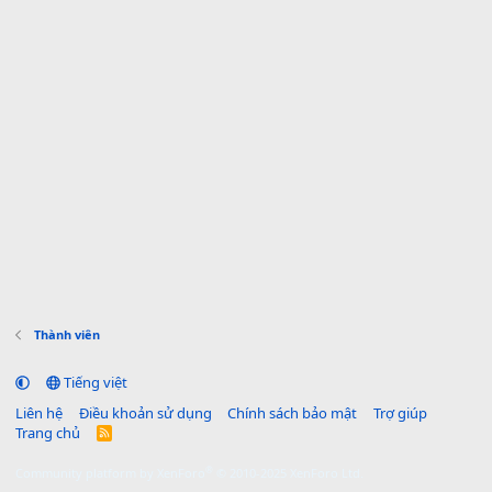
Thành viên
Tiếng việt
Liên hệ
Điều khoản sử dụng
Chính sách bảo mật
Trợ giúp
Trang chủ
R
S
S
®
Community platform by XenForo
© 2010-2025 XenForo Ltd.