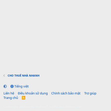
CHO THUÊ NHÀ NHANH
Tiếng việt
Liên hệ
Điều khoản sử dụng
Chính sách bảo mật
Trợ giúp
Trang chủ
R
S
S
®
Community platform by XenForo
© 2010-2025 XenForo Ltd.