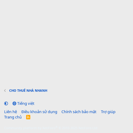
CHO THUÊ NHÀ NHANH
Tiếng việt
Liên hệ
Điều khoản sử dụng
Chính sách bảo mật
Trợ giúp
Trang chủ
R
S
S
®
Community platform by XenForo
© 2010-2025 XenForo Ltd.