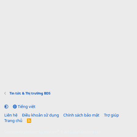
Tin tức & Thị trường BDS
Tiếng việt
Liên hệ
Điều khoản sử dụng
Chính sách bảo mật
Trợ giúp
Trang chủ
R
S
S
®
Community platform by XenForo
© 2010-2025 XenForo Ltd.