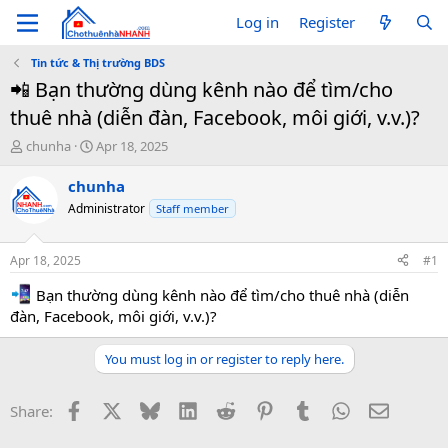
Log in
Register
Tin tức & Thị trường BDS
📲 Bạn thường dùng kênh nào để tìm/cho
thuê nhà (diễn đàn, Facebook, môi giới, v.v.)?
T
S
chunha
Apr 18, 2025
h
t
r
a
chunha
e
r
Administrator
Staff member
a
t
d
d
s
a
Apr 18, 2025
#1
t
t
a
e
Bạn thường dùng kênh nào để tìm/cho thuê nhà (diễn
r
đàn, Facebook, môi giới, v.v.)?
t
e
You must log in or register to reply here.
r
Facebook
X
Bluesky
LinkedIn
Reddit
Pinterest
Tumblr
WhatsApp
Email
Share: