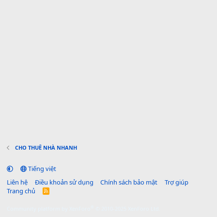
CHO THUÊ NHÀ NHANH
Tiếng việt
Liên hệ
Điều khoản sử dụng
Chính sách bảo mật
Trợ giúp
Trang chủ
R
S
S
®
Community platform by XenForo
© 2010-2025 XenForo Ltd.