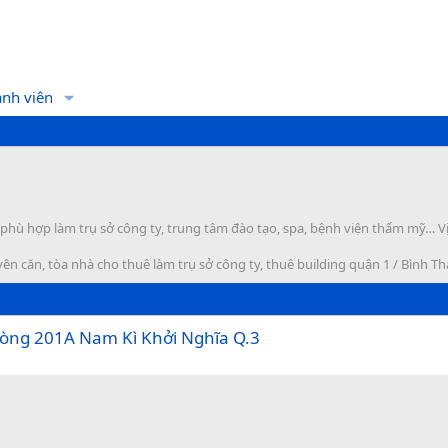
nh viên
ù hợp làm trụ sở công ty, trung tâm đào tạo, spa, bệnh viện thẩm mỹ… Vị t
n căn, tòa nhà cho thuê làm trụ sở công ty, thuê building quận 1 / Bình T
òng 201A Nam Kì Khởi Nghĩa Q.3