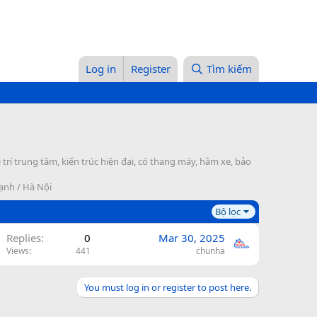
Log in
Register
Tìm kiếm
rí trung tâm, kiến trúc hiện đại, có thang máy, hầm xe, bảo
hạnh / Hà Nội
Bộ lọc
Replies
0
Mar 30, 2025
Views
441
chunha
You must log in or register to post here.